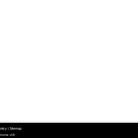
olicy
|
Sitemap
Chrome v18