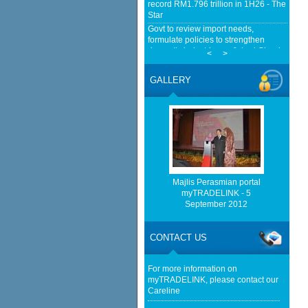
record RM1.796 trillion in 1H26 - The
Star
Govt to review import needs,
formulate policies to strengthen
domestic industries — Johari Ghani -
<
>
The Edge Malaysia
Home-grown firms rewrite Malaysia's
GALLERY
export story - KLSE Screener
Cambodia, Malaysia Broaden Ties
Beyond Trade and Investment -
Cambodianess
China Tests Digital Yuan e-CNY
Settlement for Malaysia Durian Trade
- Fintech News Malaysia
Malaysia faces EV speed bumps with
Majlis Perasmian portal
planned levy amid stalled
myTRADELINK - 5
investments - South China Morning
September 2012
Post
EU Businesses Seek High-quality
Malaysia-EU FTA To Boost
CONTACT US
Investment, Trade - ASEAN -
BERNAMA
For more information on
myTRADELINK, please contact our
Careline