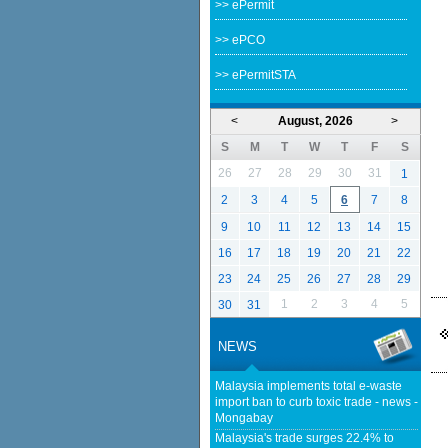
>> ePermit
>> ePCO
>> ePermitSTA
<
August, 2026
>
S
M
T
W
T
F
S
26
27
28
29
30
31
1
2
3
4
5
6
7
8
9
10
11
12
13
14
15
16
17
18
19
20
21
22
23
24
25
26
27
28
29
1
2
3
4
5
30
31
NEWS
Malaysia implements total e-waste
import ban to curb toxic trade - news -
Mongabay
Malaysia's trade surges 22.4% to