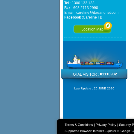
Tel
: 1300 133 133
Fax
: 603 2713 2990
Email :
careline@dagangnet.com
Facebook
:
Careline FB
Location Map
TOTAL VISITOR :
Last Update :
26 JUNE 2026
Terms & Conditions
|
Privacy Policy
|
Security P
Supported Browser: Internet Explorer 9, Google 