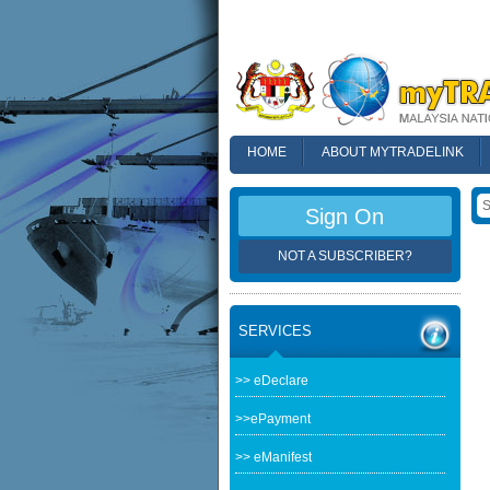
HOME
ABOUT MYTRADELINK
FAQ
Sign On
NOT A SUBSCRIBER?
SERVICES
>> eDeclare
>>ePayment
>> eManifest