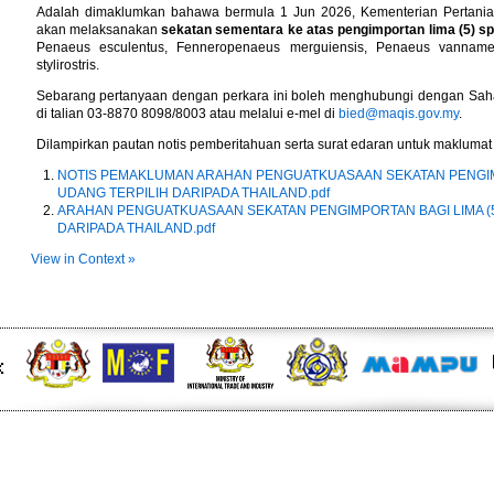
Adalah dimaklumkan bahawa bermula 1 Jun 2026, Kementerian Pertani
akan melaksanakan
sekatan sementara ke atas pengimportan lima (5) spe
Penaeus esculentus, Fenneropenaeus merguiensis, Penaeus vanna
stylirostris.
Sebarang pertanyaan dengan perkara ini boleh menghubungi dengan Saha
di talian 03-8870 8098/8003 atau melalui e-mel di
bied@maqis.gov.my
.
Dilampirkan pautan notis pemberitahuan serta surat edaran untuk maklumat l
NOTIS PEMAKLUMAN ARAHAN PENGUATKUASAAN SEKATAN PENGIMP
UDANG TERPILIH DARIPADA THAILAND.pdf
ARAHAN PENGUATKUASAAN SEKATAN PENGIMPORTAN BAGI LIMA (5
DARIPADA THAILAND.pdf
View in Context »